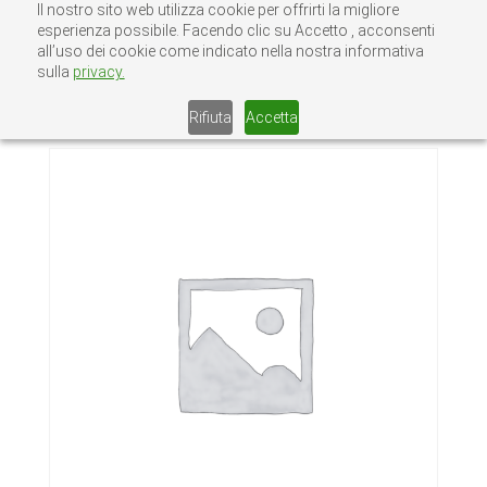
Il nostro sito web utilizza cookie per offrirti la migliore
esperienza possibile. Facendo clic su Accetto , acconsenti
all’uso dei cookie come indicato nella nostra informativa
sulla
privacy.
Home
/
Senza categoria
/ VITI AUTOFILETT.
T.C. ZINCATE 4,8X25
Rifiuta
Accetta