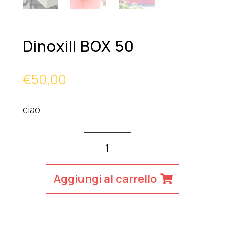
Dinoxill BOX 50
€
50,00
ciao
Dinoxill
BOX
50
Aggiungi al carrello
quantità