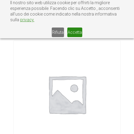
Il nostro sito web utilizza cookie per offrirti la migliore
esperienza possibile. Facendo clic su Accetto , acconsenti
all’uso dei cookie come indicato nella nostra informativa
sulla
privacy.
Home
/
Senza categoria
/ CERNIERA 2 ALI
PERNO OTTONE COM 492 6
Rifiuta
Accetta