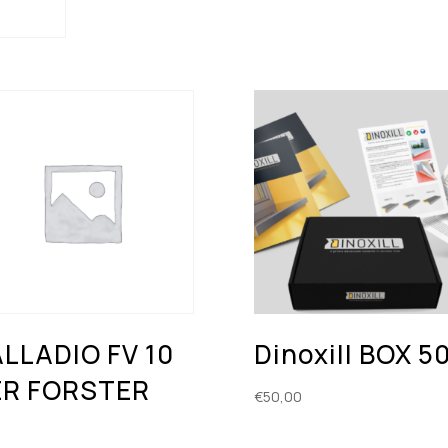
LLADIO FV 10
Dinoxill BOX 5
ER FORSTER
€
50,00