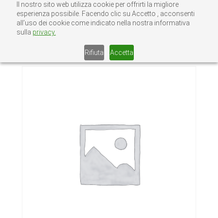
Il nostro sito web utilizza cookie per offrirti la migliore
esperienza possibile. Facendo clic su Accetto , acconsenti
all’uso dei cookie come indicato nella nostra informativa
sulla
privacy.
Home
/
Senza categoria
/ A-100-C
ACC.100% SERR. IVA MISTA manutenzione
Rifiuta
Accetta