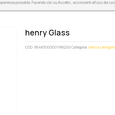
re esperienza possibile. Facendo clic su Accetto , acconsenti all’uso dei c
henry Glass
COD:
85483000001188200
Categoria:
Senza categori