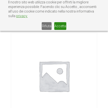
Il nostro sito web utilizza cookie per offrirti la migliore
esperienza possibile. Facendo clic su Accetto , acconsenti
all’uso dei cookie come indicato nella nostra informativa
sulla
privacy.
Home
/
Senza categoria
/ GRIGLIATO
ZINCATO BORDATO 15/76 20X2
Rifiuta
Accetta