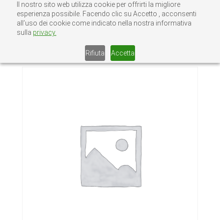
Il nostro sito web utilizza cookie per offrirti la migliore
esperienza possibile. Facendo clic su Accetto , acconsenti
all’uso dei cookie come indicato nella nostra informativa
sulla
privacy.
Home
/
Senza categoria
/ FERMAPORTA
OTTONE 29/A 150LUC
Rifiuta
Accetta