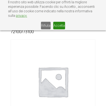
Il nostro sito web utilizza cookie per offrirti la migliore
esperienza possibile. Facendo clic su Accetto , acconsenti
all’uso dei cookie come indicato nella nostra informativa
sulla
privacy.
Home
/
Senza
categoria
/ ELETTROSERRATURA K 1A CISA
Rifiuta
Accetta
72100/73100