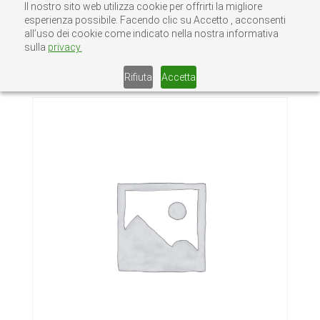
Il nostro sito web utilizza cookie per offrirti la migliore
esperienza possibile. Facendo clic su Accetto , acconsenti
all’uso dei cookie come indicato nella nostra informativa
sulla
privacy.
Home
/
Senza categoria
/ DISCHI
CORINDONE MM.115 GR.60
Rifiuta
Accetta