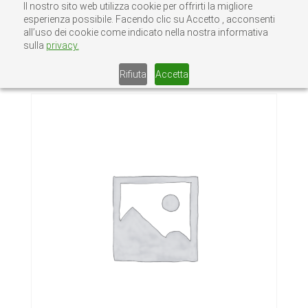
Il nostro sito web utilizza cookie per offrirti la migliore
esperienza possibile. Facendo clic su Accetto , acconsenti
all’uso dei cookie come indicato nella nostra informativa
sulla
privacy.
Home
/
Senza categoria
/ CARDINE A
CUSCINETTO COM 85 PST-M
Rifiuta
Accetta