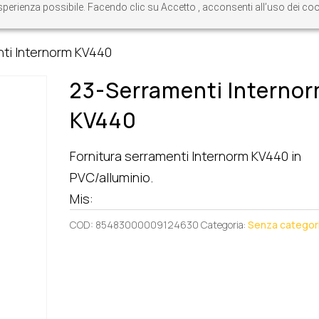
re esperienza possibile. Facendo clic su Accetto , acconsenti all’uso dei c
ti Internorm KV440
23-Serramenti Interno
KV440
Fornitura serramenti Internorm KV440 in
PVC/alluminio.
Mis:
COD:
85483000009124630
Categoria:
Senza categor