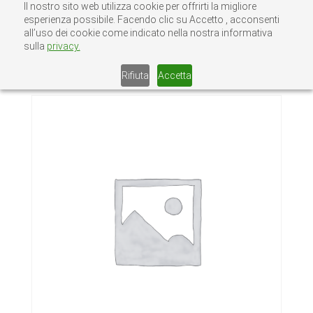
Il nostro sito web utilizza cookie per offrirti la migliore
esperienza possibile. Facendo clic su Accetto , acconsenti
all’uso dei cookie come indicato nella nostra informativa
sulla
privacy.
Home
/
Senza categoria
/ 137/AR.RICCIO IN
FERRO P.12X6 L.100XH.220
Rifiuta
Accetta